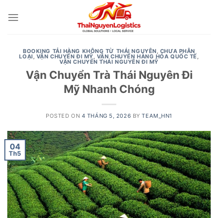
Skip
to
content
BOOKING TẢI HÀNG KHÔNG TỪ THÁI NGUYÊN
,
CHƯA PHÂN
LOẠI
,
VẬN CHUYỂN ĐI MỸ
,
VẬN CHUYỂN HÀNG HÓA QUỐC TẾ
,
VẬN CHUYỂN THÁI NGUYÊN ĐI MỸ
Vận Chuyển Trà Thái Nguyên Đi
Mỹ Nhanh Chóng
POSTED ON
4 THÁNG 5, 2026
BY
TEAM_HN1
04
Th5