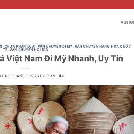
ASSIG
ÊN
,
CHƯA PHÂN LOẠI
,
VẬN CHUYỂN ĐI MỸ
,
VẬN CHUYỂN HÀNG HÓA QUỐC
TẾ
,
VẬN CHUYỂN NỘI ĐỊA
 Việt Nam Đi Mỹ Nhanh, Uy Tín
D ON
5 THÁNG 5, 2026
BY
TEAM_HN1