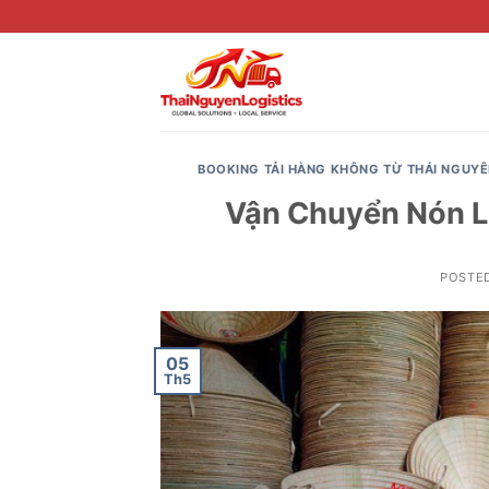
Skip
to
content
BOOKING TẢI HÀNG KHÔNG TỪ THÁI NGUY
Vận Chuyển Nón Lá
POSTE
05
Th5