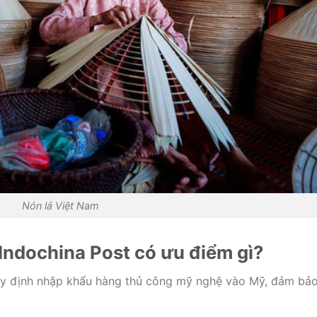
Nón lá Việt Nam
 Indochina Post có ưu điểm gì?
uy định nhập khẩu hàng thủ công mỹ nghệ vào Mỹ, đảm bả