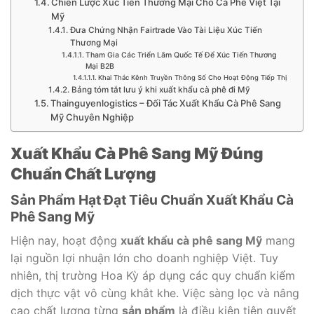
Chiến Lược Xúc Tiến Thương Mại Cho Cà Phê Việt Tại
Mỹ
Đưa Chứng Nhận Fairtrade Vào Tài Liệu Xúc Tiến
Thương Mại
Tham Gia Các Triển Lãm Quốc Tế Để Xúc Tiến Thương
Mại B2B
Khai Thác Kênh Truyền Thông Số Cho Hoạt Động Tiếp Thị
Bảng tóm tắt lưu ý khi xuất khẩu cà phê đi Mỹ
Thainguyenlogistics – Đối Tác Xuất Khẩu Cà Phê Sang
Mỹ Chuyên Nghiệp
Xuất Khẩu Cà Phê Sang Mỹ Đúng
Chuẩn Chất Lượng
Sản Phẩm Hạt Đạt Tiêu Chuẩn Xuất Khẩu Cà
Phê Sang Mỹ
Hiện nay, hoạt động
xuất khẩu cà phê sang Mỹ
mang
lại nguồn lợi nhuận lớn cho doanh nghiệp Việt. Tuy
nhiên, thị trường Hoa Kỳ áp dụng các quy chuẩn kiểm
dịch thực vật vô cùng khắt khe. Việc sàng lọc và nâng
cao chất lượng từng
sản phẩm
là điều kiện tiên quyết