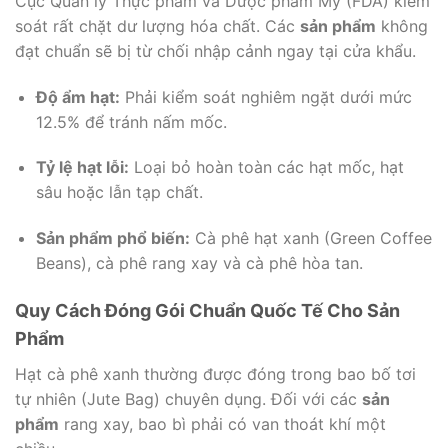
Cục Quản lý Thực phẩm và Dược phẩm Mỹ (FDA) kiểm
soát rất chặt dư lượng hóa chất. Các
sản phẩm
không
đạt chuẩn sẽ bị từ chối nhập cảnh ngay tại cửa khẩu.
Độ ẩm hạt:
Phải kiểm soát nghiêm ngặt dưới mức
12.5% để tránh nấm mốc.
Tỷ lệ hạt lỗi:
Loại bỏ hoàn toàn các hạt mốc, hạt
sâu hoặc lẫn tạp chất.
Sản phẩm phổ biến:
Cà phê hạt xanh (Green Coffee
Beans), cà phê rang xay và cà phê hòa tan.
Quy Cách Đóng Gói Chuẩn Quốc Tế Cho Sản
Phẩm
Hạt cà phê xanh thường được đóng trong bao bố tơi
tự nhiên (Jute Bag) chuyên dụng. Đối với các
sản
phẩm
rang xay, bao bì phải có van thoát khí một