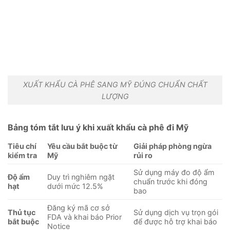
XUẤT KHẨU CÀ PHÊ SANG MỸ ĐÚNG CHUẨN CHẤT
LƯỢNG
Bảng tóm tắt lưu ý khi xuất khẩu cà phê đi Mỹ
Tiêu chí
Yêu cầu bắt buộc từ
Giải pháp phòng ngừa
kiểm tra
Mỹ
rủi ro
Sử dụng máy đo độ ẩm
Độ ẩm
Duy trì nghiêm ngặt
chuẩn trước khi đóng
hạt
dưới mức 12.5%
bao
Đăng ký mã cơ sở
Thủ tục
Sử dụng dịch vụ trọn gói
FDA và khai báo Prior
bắt buộc
để được hỗ trợ khai báo
Notice