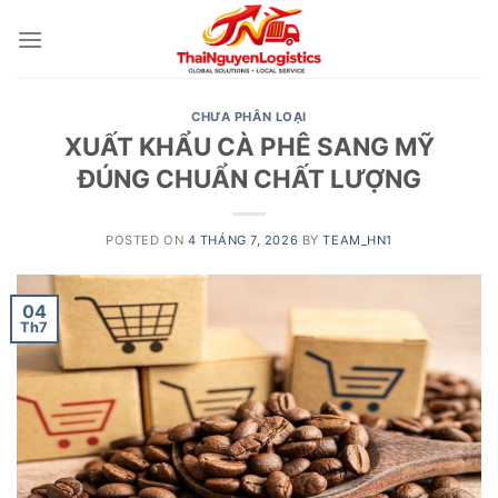
Skip
to
content
CHƯA PHÂN LOẠI
XUẤT KHẨU CÀ PHÊ SANG MỸ
ĐÚNG CHUẨN CHẤT LƯỢNG
POSTED ON
4 THÁNG 7, 2026
BY
TEAM_HN1
04
Th7