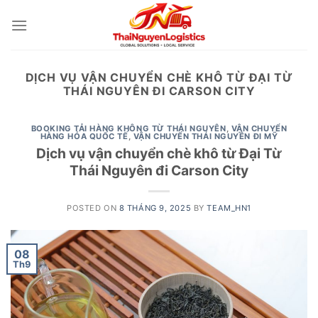
Skip
to
content
DỊCH VỤ VẬN CHUYỂN CHÈ KHÔ TỪ ĐẠI TỪ
THÁI NGUYÊN ĐI CARSON CITY
BOOKING TẢI HÀNG KHÔNG TỪ THÁI NGUYÊN
,
VẬN CHUYỂN
HÀNG HÓA QUỐC TẾ
,
VẬN CHUYỂN THÁI NGUYÊN ĐI MỸ
Dịch vụ vận chuyển chè khô từ Đại Từ
Thái Nguyên đi Carson City
POSTED ON
8 THÁNG 9, 2025
BY
TEAM_HN1
08
Th9