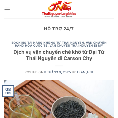
Skip
to
content
HỖ TRỢ 24/7
BOOKING TẢI HÀNG KHÔNG TỪ THÁI NGUYÊN
,
VẬN CHUYỂN
HÀNG HÓA QUỐC TẾ
,
VẬN CHUYỂN THÁI NGUYÊN ĐI MỸ
Dịch vụ vận chuyển chè khô từ Đại Từ
Thái Nguyên đi Carson City
POSTED ON
8 THÁNG 9, 2025
BY
TEAM_HN1
08
Th9