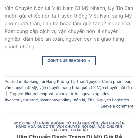
Vận Chuyển Nón Lá Việt Nam Đi Mỹ Nhanh, Uy Tín Bạn
muốn gửi chiếc nón lá truyền thống Việt Nam sang Mỹ
cho người thân, bạn bè hoặc làm quà tặng? Indochina
Post cung cấp dịch vụ vận chuyển nón lá chuyên
nghiệp, đảm bảo an toàn, nguyên vẹn và giao hàng
nhanh chóng. […]
CONTINUE READING
→
Posted in
Booking Tải Hàng Không Từ Thái Nguyên
,
Chưa phân loại
,
vận chuyển đi Mỹ
,
vận chuyển hàng hóa quốc tế
,
Vận chuyển nội địa
|
Tagged
#indochinapost
,
#nonla
,
#thainguyenlogistics
,
#vanchuyehoatoc
,
#vanchuyendimy
,
nón lá
,
Thai Nguyen Logistics
Leave a comment
BOOKING TẢI HÀNG KHÔNG TỪ THÁI NGUYÊN
,
VẬN CHUYỂN
HÀNG HÓA QUỐC TẾ
,
VẬN CHUYỂN NỘI ĐỊA
,
VẬN CHUYỂN
THÁI LAN - CHÂU ÂU
Vận Chuyển Bánh Tráng Đi Mỹ Giá Rẻ