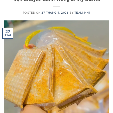
POSTED ON
27 THÁNG 4, 2026
BY
TEAM_HN1
27
Th4