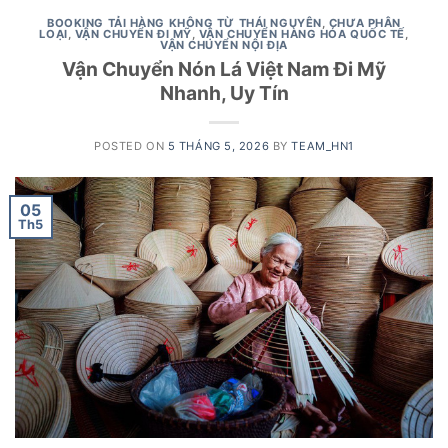
BOOKING TẢI HÀNG KHÔNG TỪ THÁI NGUYÊN
,
CHƯA PHÂN
LOẠI
,
VẬN CHUYỂN ĐI MỸ
,
VẬN CHUYỂN HÀNG HÓA QUỐC TẾ
,
VẬN CHUYỂN NỘI ĐỊA
Vận Chuyển Nón Lá Việt Nam Đi Mỹ
Nhanh, Uy Tín
POSTED ON
5 THÁNG 5, 2026
BY
TEAM_HN1
05
Th5